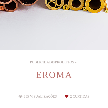
PUBLICIDADE/PRODUTOS
EROMA
855
VISUALIZAÇÕES
2
CURTIDAS