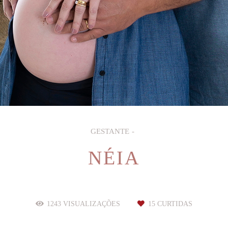
GESTANTE
NÉIA
1243
VISUALIZAÇÕES
15
CURTIDAS